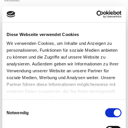
Damit haben wir eine zusätzliche Sicherheitsschicht eingeführt und
erfüllen Datenschutz durch Technikgestaltung
Artikel 25 Absatz 1
DSGVO
). Durch den Einsatz von TLS (Transport Layer Security), einem
Verschlüsselungsprotokoll zur sicheren Datenübertragung im Internet,
Diese Webseite verwendet Cookies
können wir den Schutz vertraulicher Daten sicherstellen.
Wir verwenden Cookies, um Inhalte und Anzeigen zu
Sie erkennen die Benutzung dieser Absicherung der Datenübertragung am
personalisieren, Funktionen für soziale Medien anbieten
kleinen Schlosssymbol
links oben im Browser, links von der
zu können und die Zugriffe auf unsere Website zu
Internetadresse (z. B. beispielseite.de) und der Verwendung des Schemas
analysieren. Außerdem geben wir Informationen zu Ihrer
https (anstatt http) als Teil unserer Internetadresse.
Verwendung unserer Website an unsere Partner für
Wenn Sie mehr zum Thema Verschlüsselung wissen möchten, empfehlen
soziale Medien, Werbung und Analysen weiter. Unsere
wir die Google Suche nach “Hypertext Transfer Protocol Secure wiki” um
Partner führen diese Informationen möglicherweise mit
gute Links zu weiterführenden Informationen zu erhalten.
weiteren Daten zusammen, die Sie ihnen bereitgestellt
haben oder die sie im Rahmen Ihrer Nutzung der Dienste
gesammelt haben.
Einwilligungsauswahl
KOMMUNIKATION
Notwendig
Kommunikation Zusammenfassung